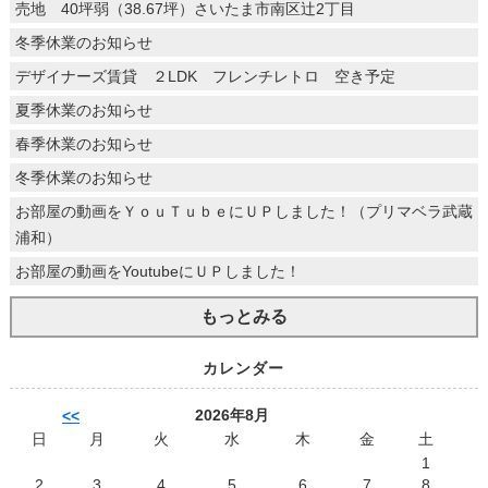
売地 40坪弱（38.67坪）さいたま市南区辻2丁目
冬季休業のお知らせ
デザイナーズ賃貸 ２LDK フレンチレトロ 空き予定
夏季休業のお知らせ
春季休業のお知らせ
冬季休業のお知らせ
お部屋の動画をＹｏｕＴｕｂｅにＵＰしました！（プリマベラ武蔵
浦和）
お部屋の動画をYoutubeにＵＰしました！
もっとみる
カレンダー
2026年8月
<<
日
月
火
水
木
金
土
1
2
3
4
5
6
7
8