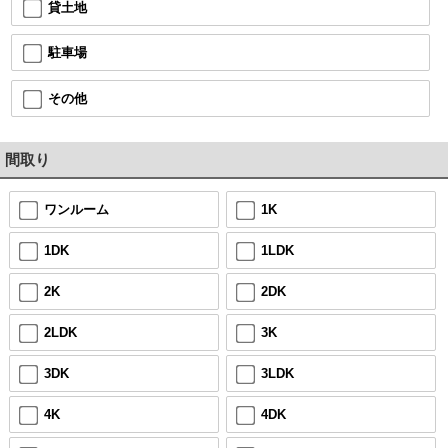
貸土地
駐車場
その他
間取り
ワンルーム
1K
1DK
1LDK
2K
2DK
2LDK
3K
3DK
3LDK
4K
4DK