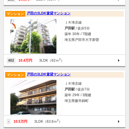
戸田の3LDK賃貸マンション
マンション
ＪＲ埼京線
戸田駅
/ 徒歩5分
築年 30年 / 7階建
埼玉県戸田市大字新曽
2
402
10.4万円
3LDK（62ｍ
）
戸田の3LDK賃貸マンション
マンション
ＪＲ埼京線
戸田駅
/ 徒歩7分
築年 29年 / 3階建
埼玉県蕨市錦町
2
-
10.5万円
3LDK（63.8ｍ
）