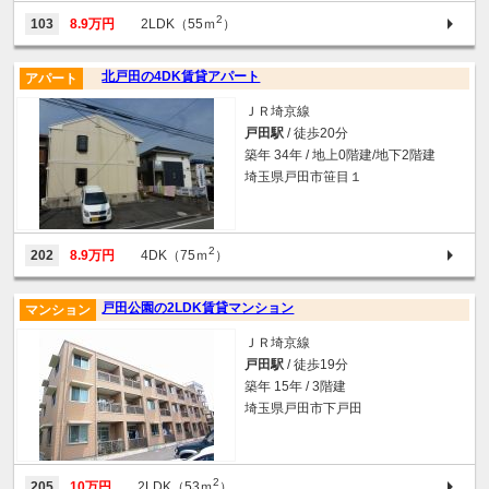
2
103
8.9万円
2LDK（55ｍ
）
北戸田の4DK賃貸アパート
アパート
ＪＲ埼京線
戸田駅
/ 徒歩20分
築年 34年 / 地上0階建/地下2階建
埼玉県戸田市笹目１
2
202
8.9万円
4DK（75ｍ
）
戸田公園の2LDK賃貸マンション
マンション
ＪＲ埼京線
戸田駅
/ 徒歩19分
築年 15年 / 3階建
埼玉県戸田市下戸田
2
205
10万円
2LDK（53ｍ
）