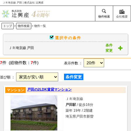
ＪＲ埼京線 戸田 | 株式会社 辻興産
物件検索
会社概要
トップ
>
物件検索
> 物件一覧
選択中の条件
条件
ＪＲ埼京線 戸田
変更
7
件 (総物件数：
7
件)
表示件数 ：
条件変更
並び順 ：
戸田の2LDK賃貸マンション
マンション
ＪＲ埼京線
戸田駅
/ 徒歩16分
築年 19年 / 2階建
埼玉県戸田市新曽