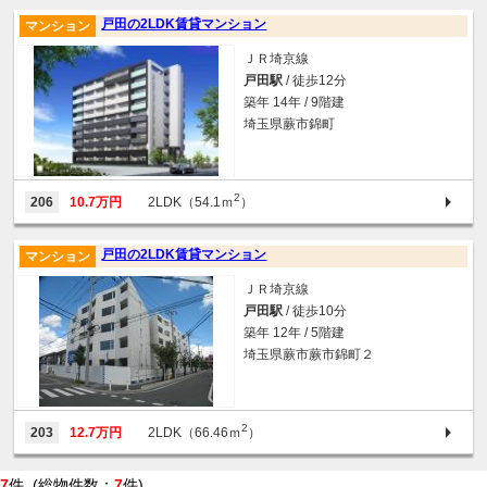
戸田の2LDK賃貸マンション
マンション
ＪＲ埼京線
戸田駅
/ 徒歩12分
築年 14年 / 9階建
埼玉県蕨市錦町
2
206
10.7万円
2LDK（54.1ｍ
）
戸田の2LDK賃貸マンション
マンション
ＪＲ埼京線
戸田駅
/ 徒歩10分
築年 12年 / 5階建
埼玉県蕨市蕨市錦町２
2
203
12.7万円
2LDK（66.46ｍ
）
7
件 (総物件数：
7
件)