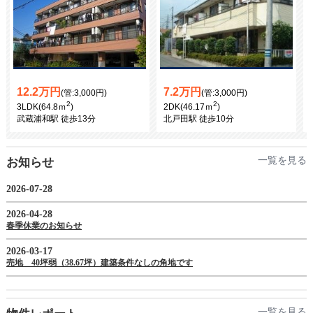
12.2万円
7.2万円
(管:3,000円)
(管:3,000円)
2
2
3LDK(64.8ｍ
)
2DK(46.17ｍ
)
武蔵浦和駅 徒歩13分
北戸田駅 徒歩10分
一覧を見る
お知らせ
一覧を見る