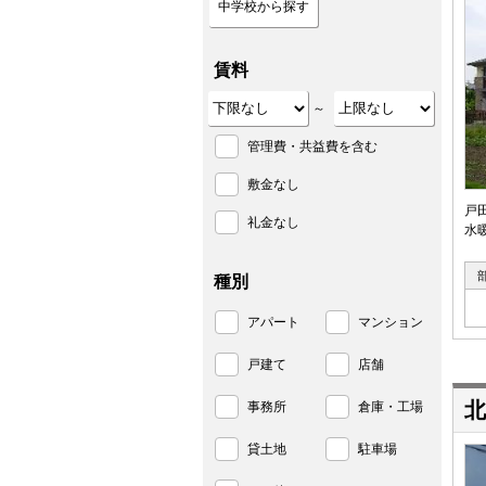
中学校から探す
賃料
～
管理費・共益費を含む
敷金なし
戸
礼金なし
水
種別
アパート
マンション
戸建て
店舗
北
事務所
倉庫・工場
貸土地
駐車場