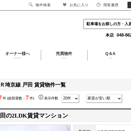
物件検索
お気に入り
閲覧履歴
駐車場をお探しの方・入
048-86
本店
オーナー様へ
売買物件
Q＆A
owner
buy
qa
Ｒ埼京線 戸田 賃貸物件一覧
7
7
件 (総部屋数：
件)
表示件数
田の2LDK賃貸マンション