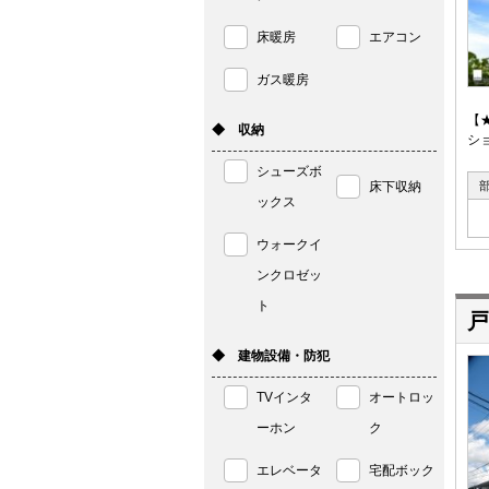
床暖房
エアコン
ガス暖房
【
◆ 収納
シ
シューズボ
床下収納
ックス
ウォークイ
ンクロゼッ
ト
戸
◆ 建物設備・防犯
TVインタ
オートロッ
ーホン
ク
エレベータ
宅配ボック