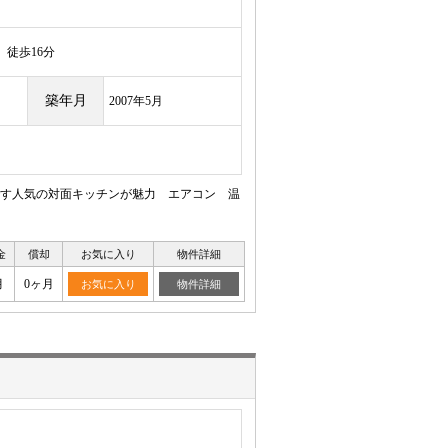
徒歩16分
築年月
2007年5月
す人気の対面キッチンが魅力 エアコン 温
金
償却
お気に入り
物件詳細
月
0ヶ月
お気に入り
物件詳細