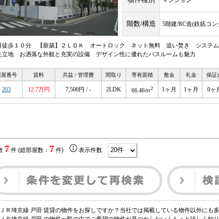
マンション
階数/構造
5階建/RC造(鉄筋コ
田徒歩１０分 【新築】２ＬＤＫ オートロック ネット無料 追い焚き システム
た立地 お洒落な外観と充実の設備 デザイン性に優れたバスルームも魅力
部屋番号
賃料
共益 / 管理費
間取り
専有面積
敷金
礼金
保証
2
203
12.7万円
7,500円 / -
2LDK
1ヶ月
1ヶ月
0ヶ
66.46ｍ
7
7
数
件 (総部屋数：
件)
表示件数
ＪＲ埼京線 戸田 賃貸の物件をお探しですか？当社では掲載している物件以外にも