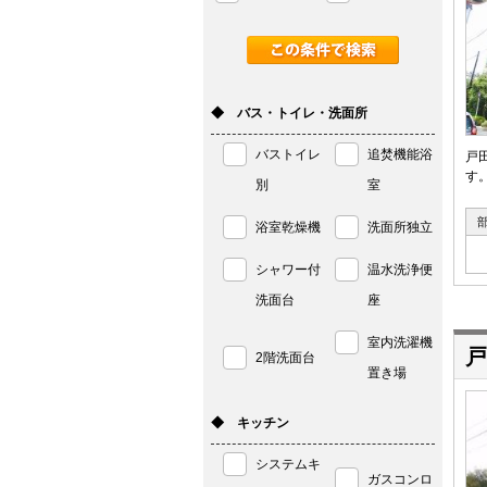
◆ バス・トイレ・洗面所
バストイレ
追焚機能浴
戸
す
別
室
浴室乾燥機
洗面所独立
シャワー付
温水洗浄便
洗面台
座
室内洗濯機
戸
2階洗面台
置き場
◆ キッチン
システムキ
ガスコンロ