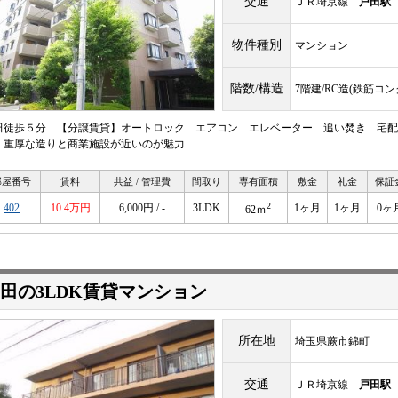
交通
ＪＲ埼京線
戸田駅
物件種別
マンション
階数/構造
7階建/RC造(鉄筋コ
田徒歩５分 【分譲賃貸】オートロック エアコン エレベーター 追い焚き 宅配
。重厚な造りと商業施設が近いのが魅力
部屋番号
賃料
共益 / 管理費
間取り
専有面積
敷金
礼金
保証
2
402
10.4万円
6,000円 / -
3LDK
1ヶ月
1ヶ月
0ヶ
62ｍ
田の3LDK賃貸マンション
所在地
埼玉県蕨市錦町
交通
ＪＲ埼京線
戸田駅