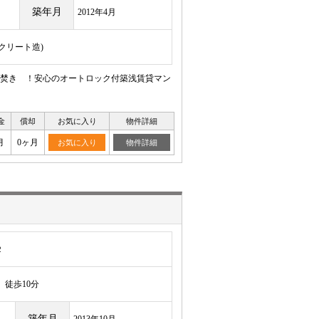
築年月
2012年4月
ンクリート造)
焚き ！安心のオートロック付築浅賃貸マン
金
償却
お気に入り
物件詳細
月
0ヶ月
お気に入り
物件詳細
２
徒歩10分
築年月