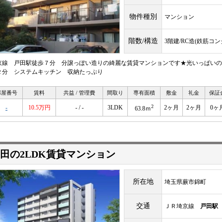
物件種別
マンション
階数/構造
3階建/RC造(鉄筋コ
京線 戸田駅徒歩７分 分譲っぽい造りの綺麗な賃貸マンションです★光いっぱいの
２分 システムキッチン 収納たっぷり
部屋番号
賃料
共益 / 管理費
間取り
専有面積
敷金
礼金
保証
2
-
10.5万円
- / -
3LDK
2ヶ月
2ヶ月
0ヶ
63.8ｍ
田の2LDK賃貸マンション
所在地
埼玉県蕨市錦町
交通
ＪＲ埼京線
戸田駅