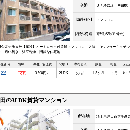
交通
ＪＲ埼京線
戸田駅
物件種別
マンション
階数/構造
3階建/S造(鉄骨造)
田公園徒歩６分【築浅】オートロック付賃貸マンション ２階 カウンターキッチン
ン 追い焚き 浴室乾燥 閑静な住宅地
部屋番号
賃料
共益 / 管理費
間取り
専有面積
敷金
礼金
保証
2
205
10万円
3,500円 / -
2LDK
1.5ヶ月
1ヶ月
0ヶ
53ｍ
田の3LDK賃貸マンション
所在地
埼玉県戸田市大字新