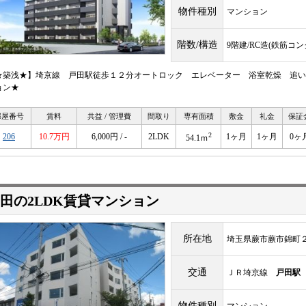
物件種別
マンション
階数/構造
9階建/RC造(鉄筋コ
★築浅★】埼京線 戸田駅徒歩１２分オートロック エレベーター 浴室乾燥 追い
ョン★
部屋番号
賃料
共益 / 管理費
間取り
専有面積
敷金
礼金
保証
2
206
10.7万円
6,000円 / -
2LDK
1ヶ月
1ヶ月
0ヶ
54.1ｍ
田の2LDK賃貸マンション
所在地
埼玉県蕨市蕨市錦町
交通
ＪＲ埼京線
戸田駅
物件種別