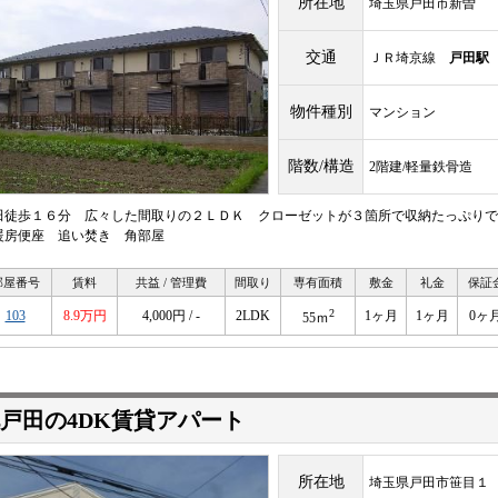
所在地
埼玉県戸田市新曽
交通
ＪＲ埼京線
戸田駅
物件種別
マンション
階数/構造
2階建/軽量鉄骨造
田徒歩１６分 広々した間取りの２ＬＤＫ クローゼットが３箇所で収納たっぷりで
暖房便座 追い焚き 角部屋
部屋番号
賃料
共益 / 管理費
間取り
専有面積
敷金
礼金
保証
2
103
8.9万円
4,000円 / -
2LDK
1ヶ月
1ヶ月
0ヶ
55ｍ
戸田の4DK賃貸アパート
所在地
埼玉県戸田市笹目１