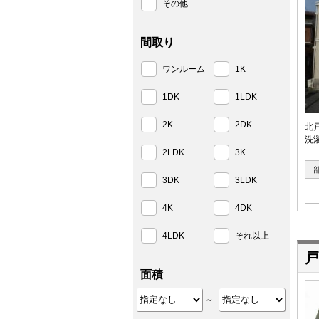
その他
間取り
ワンルーム
1K
1DK
1LDK
2K
2DK
北
洗
2LDK
3K
3DK
3LDK
4K
4DK
4LDK
それ以上
戸
面積
～