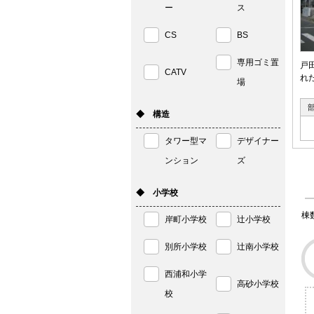
ー
ス
CS
BS
専用ゴミ置
戸
CATV
れ
場
◆ 構造
タワー型マ
デザイナー
ンション
ズ
◆ 小学校
棟
岸町小学校
辻小学校
別所小学校
辻南小学校
西浦和小学
高砂小学校
校