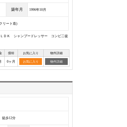
築年月
1996年10月
ンクリート造)
ＬＤＫ シャンプードレッサー コンビ二徒
金
償却
お気に入り
物件詳細
月
0ヶ月
お気に入り
物件詳細
徒歩12分