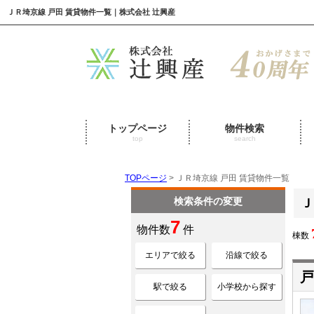
ＪＲ埼京線 戸田 賃貸物件一覧｜株式会社 辻興産
トップページ
物件検索
top
search
TOPページ
> ＪＲ埼京線 戸田 賃貸物件一覧
検索条件の変更
Ｊ
7
物件数
件
棟数
エリアで絞る
沿線で絞る
戸
駅で絞る
小学校から探す