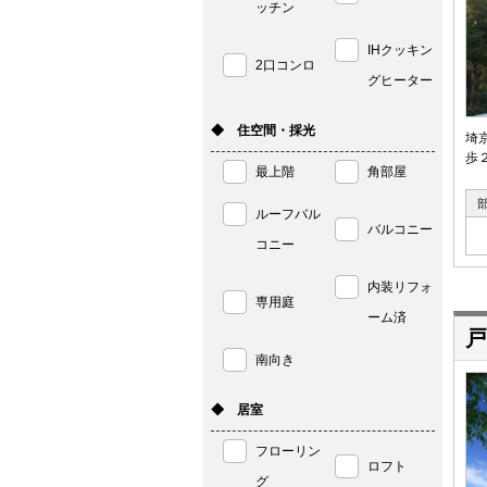
ッチン
IHクッキン
2口コンロ
グヒーター
◆ 住空間・採光
埼
歩
最上階
角部屋
ルーフバル
バルコニー
コニー
内装リフォ
専用庭
ーム済
戸
南向き
◆ 居室
フローリン
ロフト
グ