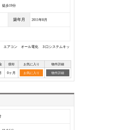
徒歩19分
築年月
2011年8月
 エアコン オール電化 ３口システムキッ
金
償却
お気に入り
物件詳細
月
0ヶ月
お気に入り
物件詳細
曽