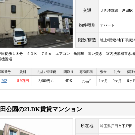
交通
ＪＲ埼京線
戸田駅
物件種別
アパート
階数/構造
地上0階建/地下2階建
戸田徒歩１８分 ４ＤＫ ７５㎡ エアコン 角部屋 追い焚き 室内洗濯機置き場
濯機置場
部屋番号
賃料
共益 / 管理費
間取り
専有面積
敷金
礼金
保証
2
202
8.9万円
3,000円 / -
4DK
1ヶ月
0ヶ月
0ヶ
75ｍ
田公園の2LDK賃貸マンション
所在地
埼玉県戸田市下戸田