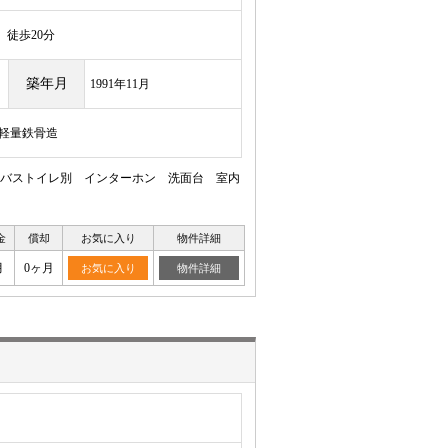
徒歩20分
築年月
1991年11月
/軽量鉄骨造
バストイレ別 インターホン 洗面台 室内
金
償却
お気に入り
物件詳細
月
0ヶ月
お気に入り
物件詳細