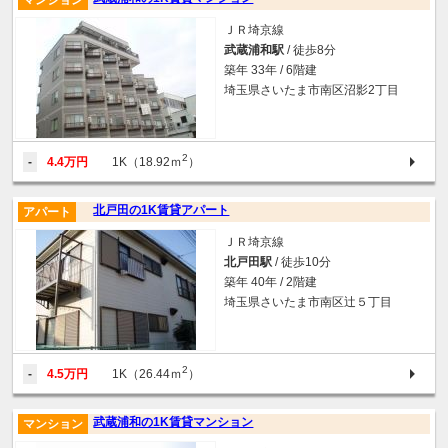
マンション
ＪＲ埼京線
武蔵浦和駅
/ 徒歩8分
築年 33年 / 6階建
埼玉県さいたま市南区沼影2丁目
2
-
4.4万円
1K（18.92ｍ
）
北戸田の1K賃貸アパート
アパート
ＪＲ埼京線
北戸田駅
/ 徒歩10分
築年 40年 / 2階建
埼玉県さいたま市南区辻５丁目
2
-
4.5万円
1K（26.44ｍ
）
武蔵浦和の1K賃貸マンション
マンション