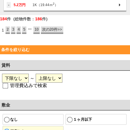
2
-
5.2万円
1K（19.44ｍ
）
184
件 (総物件数：
186
件)
...
2
3
4
5
10
次の20件>>
1
条件を絞り込む
賃料
～
管理費込みで検索
敷金
なし
１ヶ月以下