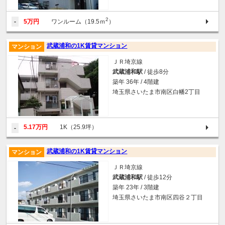
2
-
5万円
ワンルーム（19.5ｍ
）
武蔵浦和の1K賃貸マンション
マンション
ＪＲ埼京線
武蔵浦和駅
/ 徒歩8分
築年 36年 / 4階建
埼玉県さいたま市南区白幡2丁目
5.17万円
1K（25.9坪）
-
武蔵浦和の1K賃貸マンション
マンション
ＪＲ埼京線
武蔵浦和駅
/ 徒歩12分
築年 23年 / 3階建
埼玉県さいたま市南区四谷２丁目