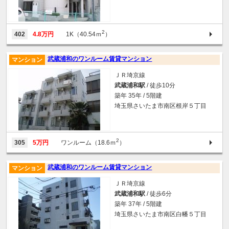
2
402
4.8万円
1K（40.54ｍ
）
武蔵浦和のワンルーム賃貸マンション
マンション
ＪＲ埼京線
武蔵浦和駅
/ 徒歩10分
築年 35年 / 5階建
埼玉県さいたま市南区根岸５丁目
2
305
5万円
ワンルーム（18.6ｍ
）
武蔵浦和のワンルーム賃貸マンション
マンション
ＪＲ埼京線
武蔵浦和駅
/ 徒歩6分
築年 37年 / 5階建
埼玉県さいたま市南区白幡５丁目