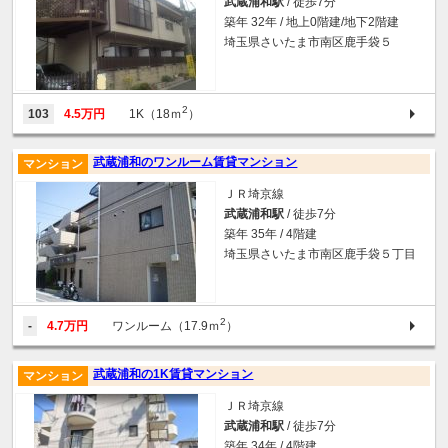
武蔵浦和駅
/ 徒歩7分
築年 32年 / 地上0階建/地下2階建
埼玉県さいたま市南区鹿手袋５
2
103
4.5万円
1K（18ｍ
）
武蔵浦和のワンルーム賃貸マンション
マンション
ＪＲ埼京線
武蔵浦和駅
/ 徒歩7分
築年 35年 / 4階建
埼玉県さいたま市南区鹿手袋５丁目
2
-
4.7万円
ワンルーム（17.9ｍ
）
武蔵浦和の1K賃貸マンション
マンション
ＪＲ埼京線
武蔵浦和駅
/ 徒歩7分
築年 34年 / 4階建