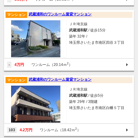
武蔵浦和のワンルーム賃貸マンション
マンション
ＪＲ埼京線
武蔵浦和駅
/ 徒歩15分
築年 32年 /
埼玉県さいたま市南区四谷３丁目
2
-
4万円
ワンルーム（20.14ｍ
）
武蔵浦和のワンルーム賃貸マンション
マンション
ＪＲ埼京線
武蔵浦和駅
/ 徒歩5分
築年 29年 / 3階建
埼玉県さいたま市南区白幡５丁目
2
103
4.2万円
ワンルーム（18.42ｍ
）