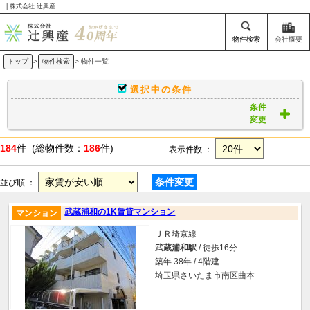
| 株式会社 辻興産
物件検索
会社概要
トップ
>
物件検索
> 物件一覧
選択中の条件
条件
変更
184
件 (総物件数：
186
件)
表示件数 ：
条件変更
並び順 ：
武蔵浦和の1K賃貸マンション
マンション
ＪＲ埼京線
武蔵浦和駅
/ 徒歩16分
築年 38年 / 4階建
埼玉県さいたま市南区曲本