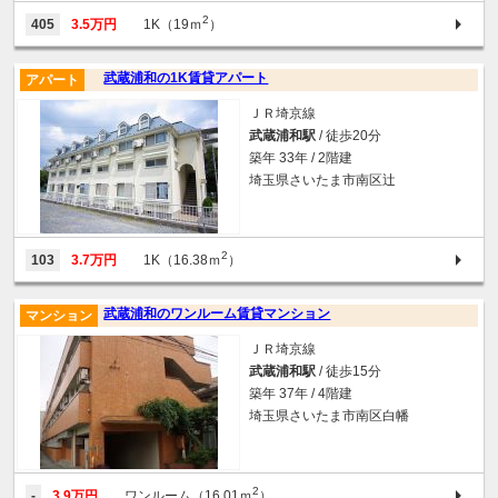
2
405
3.5万円
1K（19ｍ
）
武蔵浦和の1K賃貸アパート
アパート
ＪＲ埼京線
武蔵浦和駅
/ 徒歩20分
築年 33年 / 2階建
埼玉県さいたま市南区辻
2
103
3.7万円
1K（16.38ｍ
）
武蔵浦和のワンルーム賃貸マンション
マンション
ＪＲ埼京線
武蔵浦和駅
/ 徒歩15分
築年 37年 / 4階建
埼玉県さいたま市南区白幡
2
-
3.9万円
ワンルーム（16.01ｍ
）