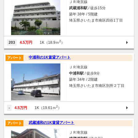
ＪＲ埼京線
武蔵浦和駅
/ 徒歩15分
築年 38年 / 5階建
埼玉県さいたま市南区四谷1丁目
2
203
4.5万円
1K（18.9ｍ
）
中浦和の1K賃貸アパート
アパート
ＪＲ埼京線
中浦和駅
/ 徒歩9分
築年 34年 / 2階建
埼玉県さいたま市南区別所２丁目
2
-
4.5万円
1K（19.61ｍ
）
武蔵浦和の1K賃貸アパート
アパート
ＪＲ埼京線