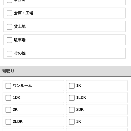
倉庫・工場
貸土地
駐車場
その他
間取り
ワンルーム
1K
1DK
1LDK
2K
2DK
2LDK
3K