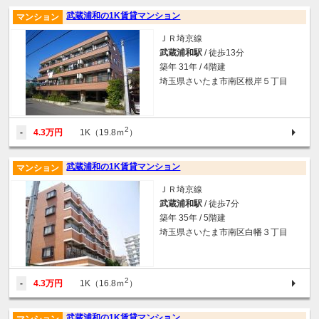
武蔵浦和の1K賃貸マンション
マンション
ＪＲ埼京線
武蔵浦和駅
/ 徒歩13分
築年 31年 / 4階建
埼玉県さいたま市南区根岸５丁目
2
-
4.3万円
1K（19.8ｍ
）
武蔵浦和の1K賃貸マンション
マンション
ＪＲ埼京線
武蔵浦和駅
/ 徒歩7分
築年 35年 / 5階建
埼玉県さいたま市南区白幡３丁目
2
-
4.3万円
1K（16.8ｍ
）
武蔵浦和の1K賃貸マンション