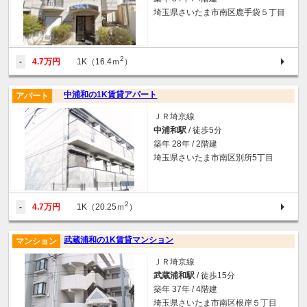
埼玉県さいたま市南区鹿手袋５丁目
2
-
4.7万円
1K（16.4ｍ
）
中浦和の1K賃貸アパート
アパート
ＪＲ埼京線
中浦和駅
/ 徒歩5分
築年 28年 / 2階建
埼玉県さいたま市南区別所5丁目
2
-
4.7万円
1K（20.25ｍ
）
武蔵浦和の1K賃貸マンション
マンション
ＪＲ埼京線
武蔵浦和駅
/ 徒歩15分
築年 37年 / 4階建
埼玉県さいたま市南区根岸５丁目