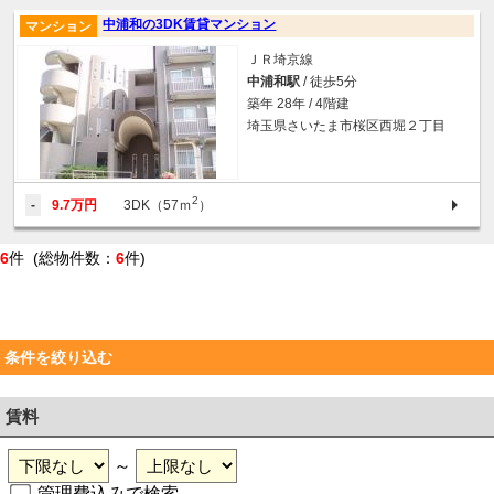
中浦和の3DK賃貸マンション
マンション
ＪＲ埼京線
中浦和駅
/ 徒歩5分
築年 28年 / 4階建
埼玉県さいたま市桜区西堀２丁目
2
-
9.7万円
3DK（57ｍ
）
6
件 (総物件数：
6
件)
条件を絞り込む
賃料
～
管理費込みで検索