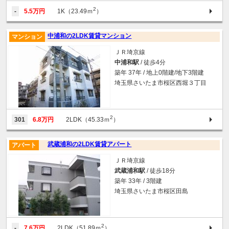
2
-
5.5万円
1K（23.49ｍ
）
中浦和の2LDK賃貸マンション
マンション
ＪＲ埼京線
中浦和駅
/ 徒歩4分
築年 37年 / 地上0階建/地下3階建
埼玉県さいたま市桜区西堀３丁目
2
301
6.8万円
2LDK（45.33ｍ
）
武蔵浦和の2LDK賃貸アパート
アパート
ＪＲ埼京線
武蔵浦和駅
/ 徒歩18分
築年 33年 / 3階建
埼玉県さいたま市桜区田島
2
-
7.6万円
2LDK（51.89ｍ
）