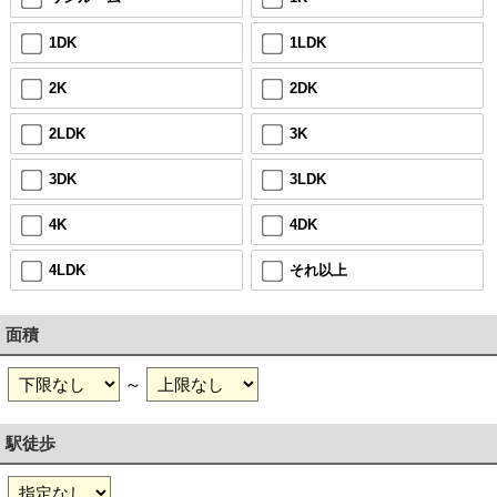
1DK
1LDK
2K
2DK
2LDK
3K
3DK
3LDK
4K
4DK
4LDK
それ以上
面積
～
駅徒歩