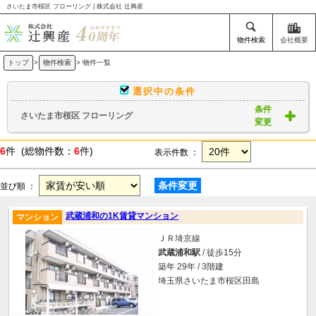
さいたま市桜区 フローリング | 株式会社 辻興産
物件検索
会社概要
トップ
>
物件検索
> 物件一覧
選択中の条件
条件
さいたま市桜区 フローリング
変更
6
件 (総物件数：
6
件)
表示件数 ：
条件変更
並び順 ：
武蔵浦和の1K賃貸マンション
マンション
ＪＲ埼京線
武蔵浦和駅
/ 徒歩15分
築年 29年 / 3階建
埼玉県さいたま市桜区田島