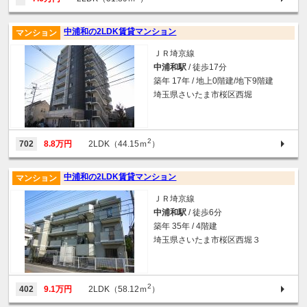
中浦和の2LDK賃貸マンション
マンション
ＪＲ埼京線
中浦和駅
/ 徒歩17分
築年 17年 / 地上0階建/地下9階建
埼玉県さいたま市桜区西堀
2
702
8.8万円
2LDK（44.15ｍ
）
中浦和の2LDK賃貸マンション
マンション
ＪＲ埼京線
中浦和駅
/ 徒歩6分
築年 35年 / 4階建
埼玉県さいたま市桜区西堀３
2
402
9.1万円
2LDK（58.12ｍ
）