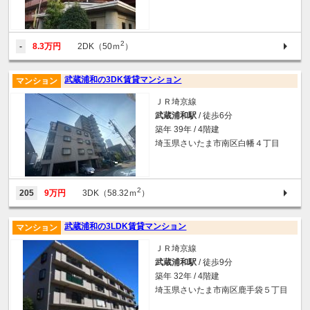
2
-
8.3万円
2DK（50ｍ
）
武蔵浦和の3DK賃貸マンション
マンション
ＪＲ埼京線
武蔵浦和駅
/ 徒歩6分
築年 39年 / 4階建
埼玉県さいたま市南区白幡４丁目
2
205
9万円
3DK（58.32ｍ
）
武蔵浦和の3LDK賃貸マンション
マンション
ＪＲ埼京線
武蔵浦和駅
/ 徒歩9分
築年 32年 / 4階建
埼玉県さいたま市南区鹿手袋５丁目