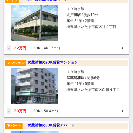
ハイツ
ＪＲ埼京線
北戸田駅
/ 徒歩10分
築年 34年 / 2階建
埼玉県さいたま市南区辻２丁目
2
-
7.2万円
2DK（46.17ｍ
）
武蔵浦和の2DK賃貸マンション
マンション
ＪＲ埼京線
武蔵浦和駅
/ 徒歩6分
築年 41年 / 5階建
埼玉県さいたま市南区白幡４丁目
2
-
7.3万円
2DK（50.4ｍ
）
武蔵浦和の3DK賃貸アパート
アパート