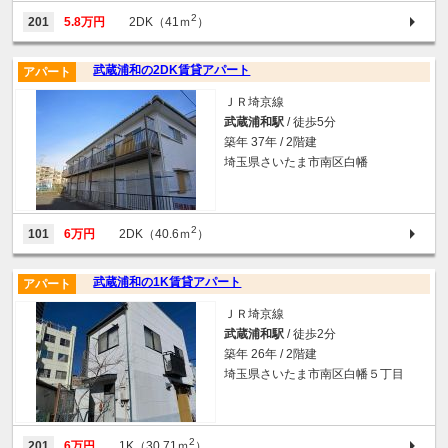
2
201
5.8万円
2DK（41ｍ
）
武蔵浦和の2DK賃貸アパート
アパート
ＪＲ埼京線
武蔵浦和駅
/ 徒歩5分
築年 37年 / 2階建
埼玉県さいたま市南区白幡
2
101
6万円
2DK（40.6ｍ
）
武蔵浦和の1K賃貸アパート
アパート
ＪＲ埼京線
武蔵浦和駅
/ 徒歩2分
築年 26年 / 2階建
埼玉県さいたま市南区白幡５丁目
2
201
6万円
1K（30.71ｍ
）