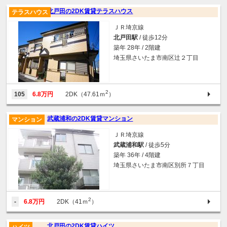
北戸田の2DK賃貸テラスハウス
テラスハウス
ＪＲ埼京線
北戸田駅
/ 徒歩12分
築年 28年 / 2階建
埼玉県さいたま市南区辻２丁目
2
105
6.8万円
2DK（47.61ｍ
）
武蔵浦和の2DK賃貸マンション
マンション
ＪＲ埼京線
武蔵浦和駅
/ 徒歩5分
築年 36年 / 4階建
埼玉県さいたま市南区別所７丁目
2
-
6.8万円
2DK（41ｍ
）
北戸田の2DK賃貸ハイツ