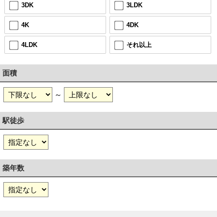
3DK
3LDK
4K
4DK
4LDK
それ以上
面積
～
駅徒歩
築年数