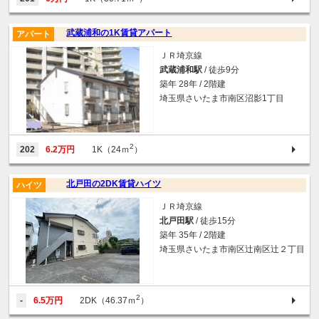
武蔵浦和の1K賃貸アパート
アパート
ＪＲ埼京線
武蔵浦和駅
/ 徒歩9分
築年 28年 / 2階建
埼玉県さいたま市南区沼影1丁目
2
202
6.2万円
1K（24ｍ
）
北戸田の2DK賃貸ハイツ
ハイツ
ＪＲ埼京線
北戸田駅
/ 徒歩15分
築年 35年 / 2階建
埼玉県さいたま市南区辻南区辻２丁目
2
-
6.5万円
2DK（46.37ｍ
）