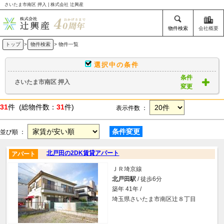
さいたま市南区 押入 | 株式会社 辻興産
物件検索
会社概要
トップ
>
物件検索
> 物件一覧
選択中の条件
条件
さいたま市南区 押入
変更
31
件 (総物件数：
31
件)
表示件数 ：
条件変更
並び順 ：
北戸田の2DK賃貸アパート
アパート
ＪＲ埼京線
北戸田駅
/ 徒歩6分
築年 41年 /
埼玉県さいたま市南区辻８丁目