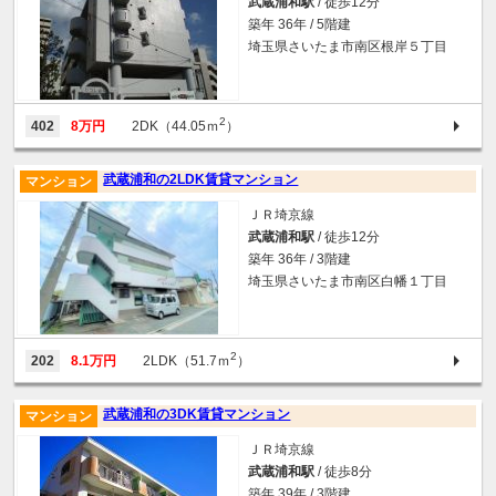
武蔵浦和駅
/ 徒歩12分
築年 36年 / 5階建
埼玉県さいたま市南区根岸５丁目
2
402
8万円
2DK（44.05ｍ
）
武蔵浦和の2LDK賃貸マンション
マンション
ＪＲ埼京線
武蔵浦和駅
/ 徒歩12分
築年 36年 / 3階建
埼玉県さいたま市南区白幡１丁目
2
202
8.1万円
2LDK（51.7ｍ
）
武蔵浦和の3DK賃貸マンション
マンション
ＪＲ埼京線
武蔵浦和駅
/ 徒歩8分
築年 39年 / 3階建