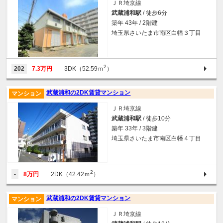
ＪＲ埼京線
武蔵浦和駅
/ 徒歩6分
築年 43年 / 2階建
埼玉県さいたま市南区白幡３丁目
2
202
7.3万円
3DK（52.59ｍ
）
武蔵浦和の2DK賃貸マンション
マンション
ＪＲ埼京線
武蔵浦和駅
/ 徒歩10分
築年 33年 / 3階建
埼玉県さいたま市南区白幡４丁目
2
-
8万円
2DK（42.42ｍ
）
武蔵浦和の2DK賃貸マンション
マンション
ＪＲ埼京線