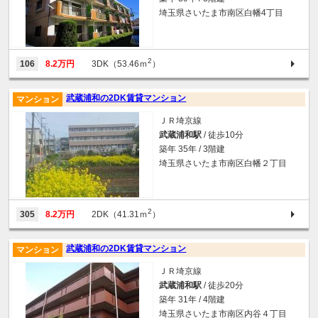
埼玉県さいたま市南区白幡4丁目
2
106
8.2万円
3DK（53.46ｍ
）
武蔵浦和の2DK賃貸マンション
マンション
ＪＲ埼京線
武蔵浦和駅
/ 徒歩10分
築年 35年 / 3階建
埼玉県さいたま市南区白幡２丁目
2
305
8.2万円
2DK（41.31ｍ
）
武蔵浦和の2DK賃貸マンション
マンション
ＪＲ埼京線
武蔵浦和駅
/ 徒歩20分
築年 31年 / 4階建
埼玉県さいたま市南区内谷４丁目