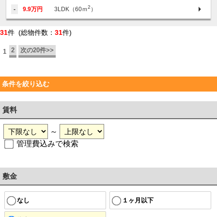
2
-
9.9万円
3LDK（60ｍ
）
31
件 (総物件数：
31
件)
2
次の20件>>
1
条件を絞り込む
賃料
～
管理費込みで検索
敷金
なし
１ヶ月以下