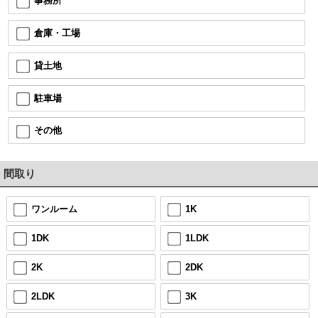
事務所
倉庫・工場
貸土地
駐車場
その他
間取り
ワンルーム
1K
1DK
1LDK
2K
2DK
2LDK
3K