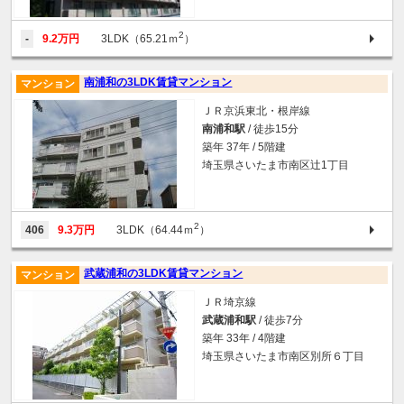
2
-
9.2万円
3LDK（65.21ｍ
）
南浦和の3LDK賃貸マンション
マンション
ＪＲ京浜東北・根岸線
南浦和駅
/ 徒歩15分
築年 37年 / 5階建
埼玉県さいたま市南区辻1丁目
2
406
9.3万円
3LDK（64.44ｍ
）
武蔵浦和の3LDK賃貸マンション
マンション
ＪＲ埼京線
武蔵浦和駅
/ 徒歩7分
築年 33年 / 4階建
埼玉県さいたま市南区別所６丁目