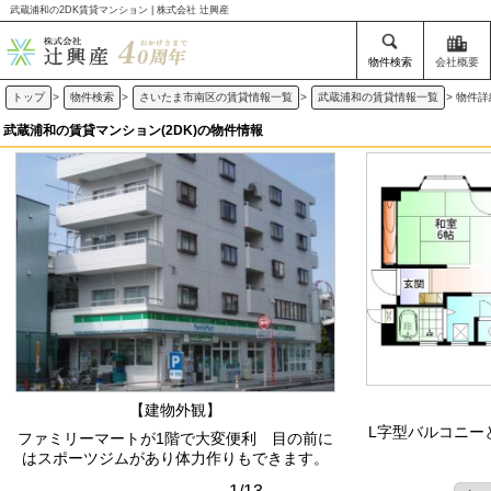
武蔵浦和の2DK賃貸マンション | 株式会社 辻興産
物件検索
会社概要
トップ
>
物件検索
>
さいたま市南区の賃貸情報一覧
>
武蔵浦和の賃貸情報一覧
>
物件詳
武蔵浦和の賃貸マンション(2DK)の物件情報
【建物外観】
L字型バルコニー
ファミリーマートが1階で大変便利 目の前に
はスポーツジムがあり体力作りもできます。