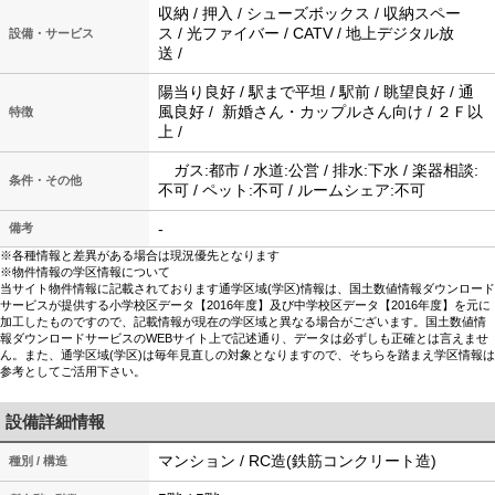
収納 / 押入 / シューズボックス / 収納スペー
ス / 光ファイバー / CATV / 地上デジタル放
設備・サービス
送 /
陽当り良好 / 駅まで平坦 / 駅前 / 眺望良好 / 通
風良好 / 新婚さん・カップルさん向け / ２Ｆ以
特徴
上 /
ガス:都市 / 水道:公営 / 排水:下水 / 楽器相談:
条件・その他
不可 / ペット:不可 / ルームシェア:不可
-
備考
※各種情報と差異がある場合は現況優先となります
※物件情報の学区情報について
当サイト物件情報に記載されております通学区域(学区)情報は、国土数値情報ダウンロード
サービスが提供する小学校区データ【2016年度】及び中学校区データ【2016年度】を元に
加工したものですので、記載情報が現在の学区域と異なる場合がございます。国土数値情
報ダウンロードサービスのWEBサイト上で記述通り、データは必ずしも正確とは言えませ
ん。また、通学区域(学区)は毎年見直しの対象となりますので、そちらを踏まえ学区情報は
参考としてご活用下さい。
設備詳細情報
マンション / RC造(鉄筋コンクリート造)
種別 / 構造