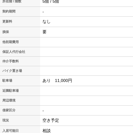
5階 / 5階
所在階 / 階数
-
契約期間
なし
更新料
要
損保
他初期費用
保証人代行会社
仲介手数料
バイク置き場
あり 11,000円
駐車場
近隣駐車場
周辺環境
-
借家区分
空き予定
現況
相談
入居可能日