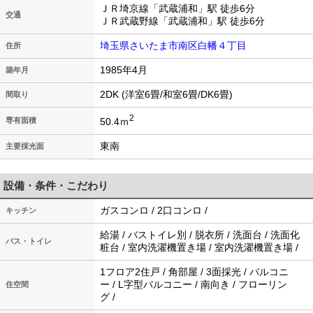
ＪＲ埼京線「武蔵浦和」駅 徒歩6分
交通
ＪＲ武蔵野線「武蔵浦和」駅 徒歩6分
埼玉県さいたま市南区白幡４丁目
住所
1985年4月
築年月
2DK (洋室6畳/和室6畳/DK6畳)
間取り
2
50.4ｍ
専有面積
東南
主要採光面
設備・条件・こだわり
ガスコンロ / 2口コンロ /
キッチン
給湯 / バストイレ別 / 脱衣所 / 洗面台 / 洗面化
バス・トイレ
粧台 / 室内洗濯機置き場 / 室内洗濯機置き場 /
1フロア2住戸 / 角部屋 / 3面採光 / バルコニ
ー / L字型バルコニー / 南向き / フローリン
住空間
グ /