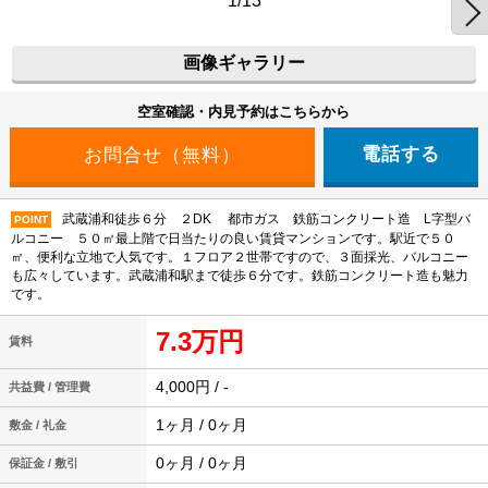
1/13
画像ギャラリー
空室確認・内見予約はこちらから
電話する
武蔵浦和徒歩６分 ２DK 都市ガス 鉄筋コンクリート造 L字型バ
POINT
ルコニー ５０㎡最上階で日当たりの良い賃貸マンションです。駅近で５０
㎡、便利な立地で人気です。１フロア２世帯ですので、３面採光、バルコニー
も広々しています。武蔵浦和駅まで徒歩６分です。鉄筋コンクリート造も魅力
です。
7.3万円
賃料
4,000円 / -
共益費 / 管理費
1ヶ月 / 0ヶ月
敷金 / 礼金
0ヶ月 / 0ヶ月
保証金 / 敷引