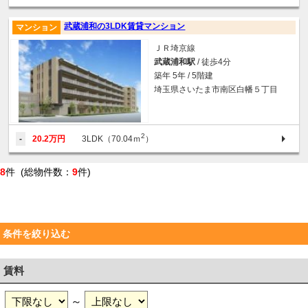
武蔵浦和の3LDK賃貸マンション
マンション
ＪＲ埼京線
武蔵浦和駅
/ 徒歩4分
築年 5年 / 5階建
埼玉県さいたま市南区白幡５丁目
2
-
20.2万円
3LDK（70.04ｍ
）
8
件 (総物件数：
9
件)
条件を絞り込む
賃料
～