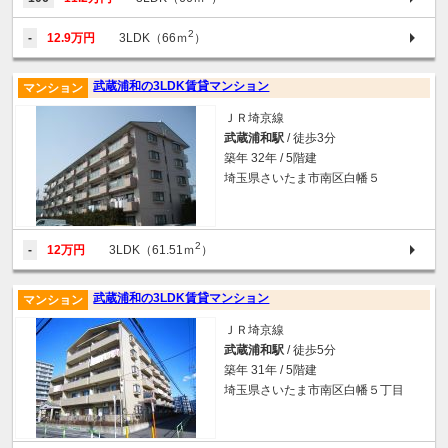
2
-
12.9万円
3LDK（66ｍ
）
武蔵浦和の3LDK賃貸マンション
マンション
ＪＲ埼京線
武蔵浦和駅
/ 徒歩3分
築年 32年 / 5階建
埼玉県さいたま市南区白幡５
2
-
12万円
3LDK（61.51ｍ
）
武蔵浦和の3LDK賃貸マンション
マンション
ＪＲ埼京線
武蔵浦和駅
/ 徒歩5分
築年 31年 / 5階建
埼玉県さいたま市南区白幡５丁目