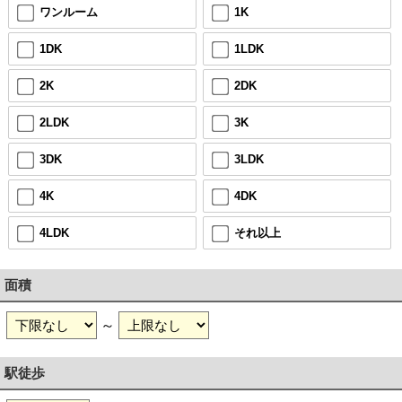
ワンルーム
1K
1DK
1LDK
2K
2DK
2LDK
3K
3DK
3LDK
4K
4DK
4LDK
それ以上
面積
～
駅徒歩