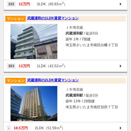
2
102
12万円
3LDK（60.83ｍ
）
武蔵浦和の1LDK賃貸マンション
マンション
ＪＲ埼京線
武蔵浦和駅
/ 徒歩5分
築年 1年 / 7階建
埼玉県さいたま市南区白幡３丁目
2
303
13万円
1LDK（42.52ｍ
）
武蔵浦和の2LDK賃貸マンション
マンション
ＪＲ埼京線
武蔵浦和駅
/ 徒歩2分
築年 13年 / 28階建
埼玉県さいたま市南区別所７丁目
2
-
18.5万円
2LDK（51.59ｍ
）