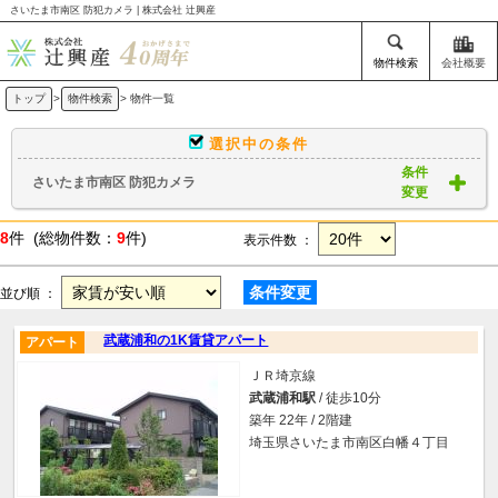
さいたま市南区 防犯カメラ | 株式会社 辻興産
物件検索
会社概要
トップ
>
物件検索
> 物件一覧
選択中の条件
条件
さいたま市南区 防犯カメラ
変更
8
件 (総物件数：
9
件)
表示件数 ：
条件変更
並び順 ：
武蔵浦和の1K賃貸アパート
アパート
ＪＲ埼京線
武蔵浦和駅
/ 徒歩10分
築年 22年 / 2階建
埼玉県さいたま市南区白幡４丁目