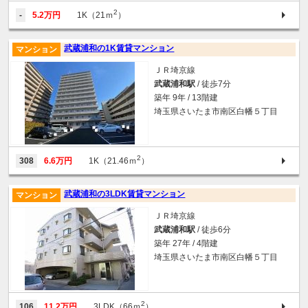
2
-
5.2万円
1K（21ｍ
）
武蔵浦和の1K賃貸マンション
マンション
ＪＲ埼京線
武蔵浦和駅
/ 徒歩7分
築年 9年 / 13階建
埼玉県さいたま市南区白幡５丁目
2
308
6.6万円
1K（21.46ｍ
）
武蔵浦和の3LDK賃貸マンション
マンション
ＪＲ埼京線
武蔵浦和駅
/ 徒歩6分
築年 27年 / 4階建
埼玉県さいたま市南区白幡５丁目
2
106
11.2万円
3LDK（66ｍ
）