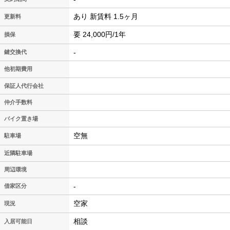
あり 新賃料 1.5ヶ月
更新料
要 24,000円/1年
損保
-
鍵交換代
他初期費用
保証人代行会社
仲介手数料
バイク置き場
空無
駐車場
近隣駐車場
周辺環境
-
借家区分
空家
現況
相談
入居可能日