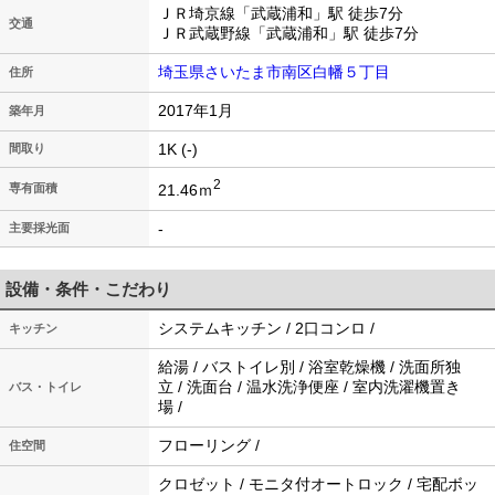
ＪＲ埼京線「武蔵浦和」駅 徒歩7分
交通
ＪＲ武蔵野線「武蔵浦和」駅 徒歩7分
埼玉県さいたま市南区白幡５丁目
住所
2017年1月
築年月
1K (-)
間取り
2
21.46ｍ
専有面積
-
主要採光面
設備・条件・こだわり
システムキッチン / 2口コンロ /
キッチン
給湯 / バストイレ別 / 浴室乾燥機 / 洗面所独
立 / 洗面台 / 温水洗浄便座 / 室内洗濯機置き
バス・トイレ
場 /
フローリング /
住空間
クロゼット / モニタ付オートロック / 宅配ボッ