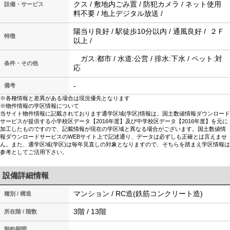
クス / 敷地内ごみ置 / 防犯カメラ / ネット使用
設備・サービス
料不要 / 地上デジタル放送 /
陽当り良好 / 駅徒歩10分以内 / 通風良好 / ２Ｆ
特徴
以上 /
ガス:都市 / 水道:公営 / 排水:下水 / ペット:対
条件・その他
応
-
備考
※各種情報と差異がある場合は現況優先となります
※物件情報の学区情報について
当サイト物件情報に記載されております通学区域(学区)情報は、国土数値情報ダウンロード
サービスが提供する小学校区データ【2016年度】及び中学校区データ【2016年度】を元に
加工したものですので、記載情報が現在の学区域と異なる場合がございます。国土数値情
報ダウンロードサービスのWEBサイト上で記述通り、データは必ずしも正確とは言えませ
ん。また、通学区域(学区)は毎年見直しの対象となりますので、そちらを踏まえ学区情報は
参考としてご活用下さい。
設備詳細情報
マンション / RC造(鉄筋コンクリート造)
種別 / 構造
3階 / 13階
所在階 / 階数
-
契約期間