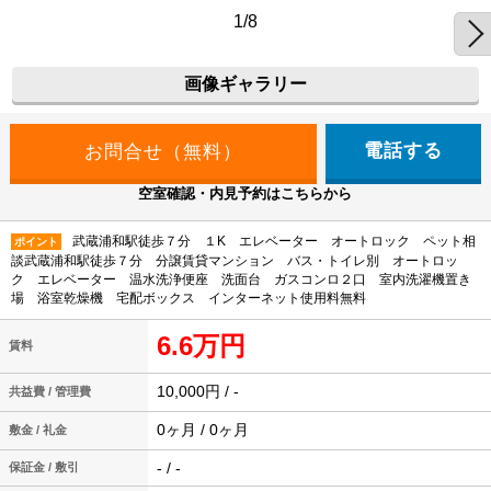
1/8
画像ギャラリー
電話する
空室確認・内見予約はこちらから
武蔵浦和駅徒歩７分 １K エレベーター オートロック ペット相
ポイント
談武蔵浦和駅徒歩７分 分譲賃貸マンション バス・トイレ別 オートロッ
ク エレベーター 温水洗浄便座 洗面台 ガスコンロ２口 室内洗濯機置き
場 浴室乾燥機 宅配ボックス インターネット使用料無料
6.6万円
賃料
10,000円 / -
共益費 / 管理費
0ヶ月 / 0ヶ月
敷金 / 礼金
- / -
保証金 / 敷引