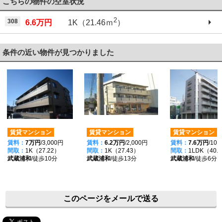
こちらの物件の空室状況
2
308
6.6万円
1K（21.46ｍ
）
条件の近い物件が見つかりました
賃貸マンション
賃貸マンション
賃貸マンション
賃料：
7万円
/3,000円
賃料：
6.2万円
/2,000円
賃料：
7.6万円
/10,
間取：
1K（27.22）
間取：
1K（27.43）
間取：
1LDK（40.
武蔵浦和
/徒歩10分
武蔵浦和
/徒歩13分
武蔵浦和
/徒歩6分
このページをメールで送る