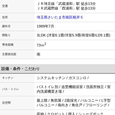
ＪＲ埼京線「武蔵浦和」駅 徒歩13分
交通
ＪＲ武蔵野線「西浦和」駅 徒歩13分
埼玉県さいたま市南区根岸５
住所
1989年7月
築年月
3LDK (洋室6.1畳/洋室5.9畳/和室6畳/LD9.1畳)
間取り
2
73ｍ
専有面積
南
主要採光面
設備・条件・こだわり
システムキッチン / ガスコンロ /
キッチン
バストイレ別 / 追焚機能浴室 / 洗面所独立 / 室
バス・トイレ
内洗濯機置き場 /
最上階 / 角部屋 / 2面採光 / バルコニー / L字型
住空間
バルコニー / 南向き / 角住戸 / フローリング /
収納 / クロゼット / 押入 / シューズボック