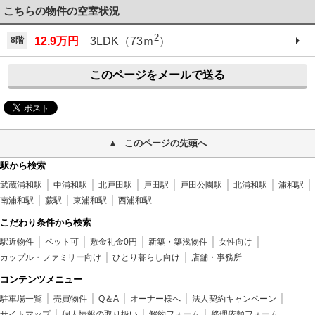
こちらの物件の空室状況
2
8階
12.9万円
3LDK（73ｍ
）
このページをメールで送る
このページの先頭へ
駅から検索
武蔵浦和駅
中浦和駅
北戸田駅
戸田駅
戸田公園駅
北浦和駅
浦和駅
南浦和駅
蕨駅
東浦和駅
西浦和駅
こだわり条件から検索
駅近物件
ペット可
敷金礼金0円
新築・築浅物件
女性向け
カップル・ファミリー向け
ひとり暮らし向け
店舗・事務所
コンテンツメニュー
駐車場一覧
売買物件
Q＆A
オーナー様へ
法人契約キャンペーン
サイトマップ
個人情報の取り扱い
解約フォーム
修理依頼フォーム