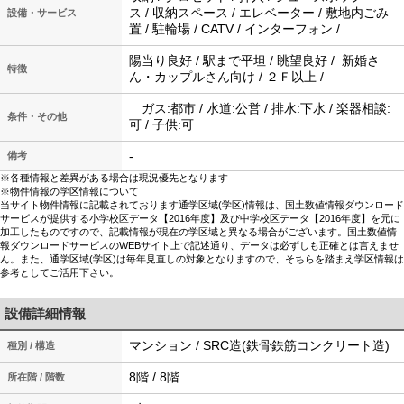
ス / 収納スペース / エレベーター / 敷地内ごみ
設備・サービス
置 / 駐輪場 / CATV / インターフォン /
陽当り良好 / 駅まで平坦 / 眺望良好 / 新婚さ
特徴
ん・カップルさん向け / ２Ｆ以上 /
ガス:都市 / 水道:公営 / 排水:下水 / 楽器相談:
条件・その他
可 / 子供:可
-
備考
※各種情報と差異がある場合は現況優先となります
※物件情報の学区情報について
当サイト物件情報に記載されております通学区域(学区)情報は、国土数値情報ダウンロード
サービスが提供する小学校区データ【2016年度】及び中学校区データ【2016年度】を元に
加工したものですので、記載情報が現在の学区域と異なる場合がございます。国土数値情
報ダウンロードサービスのWEBサイト上で記述通り、データは必ずしも正確とは言えませ
ん。また、通学区域(学区)は毎年見直しの対象となりますので、そちらを踏まえ学区情報は
参考としてご活用下さい。
設備詳細情報
マンション / SRC造(鉄骨鉄筋コンクリート造)
種別 / 構造
8階 / 8階
所在階 / 階数