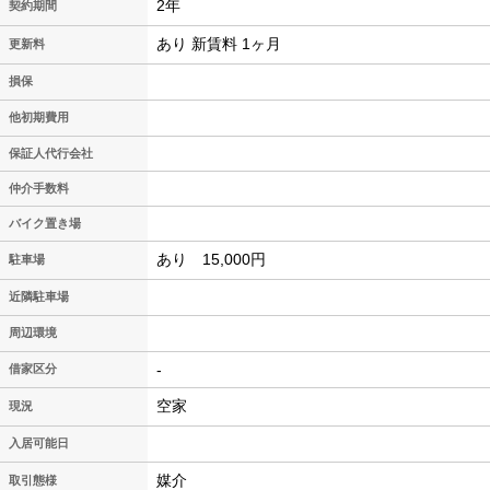
2年
契約期間
あり 新賃料 1ヶ月
更新料
損保
他初期費用
保証人代行会社
仲介手数料
バイク置き場
あり 15,000円
駐車場
近隣駐車場
周辺環境
-
借家区分
空家
現況
入居可能日
媒介
取引態様