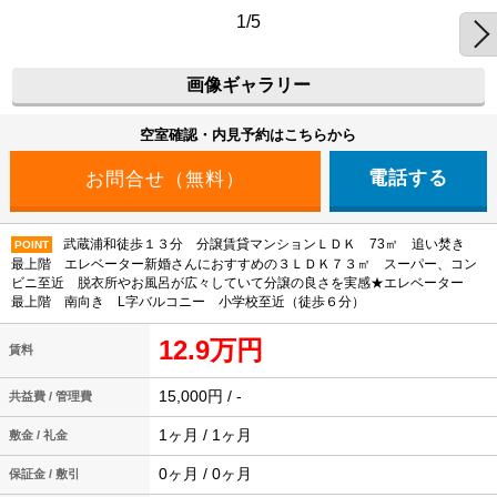
1/5
画像ギャラリー
空室確認・内見予約はこちらから
電話する
武蔵浦和徒歩１３分 分譲賃貸マンションＬＤＫ 73㎡ 追い焚き
POINT
最上階 エレベーター新婚さんにおすすめの３ＬＤＫ７３㎡ スーパー、コン
ビニ至近 脱衣所やお風呂が広々していて分譲の良さを実感★エレベーター
最上階 南向き L字バルコニー 小学校至近（徒歩６分）
12.9万円
賃料
15,000円 / -
共益費 / 管理費
1ヶ月 / 1ヶ月
敷金 / 礼金
0ヶ月 / 0ヶ月
保証金 / 敷引