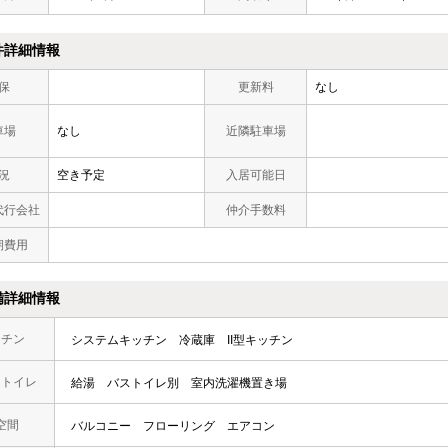
件詳細情報
保
更新料
なし
車場
なし
近隣駐車場
況
空き予定
入居可能日
代行会社
仲介手数料
期費用
備詳細情報
ッチン
システムキッチン
冷蔵庫
II型キッチン
・トイレ
給湯
バストイレ別
室内洗濯機置き場
空間
バルコニー
フローリング
エアコン