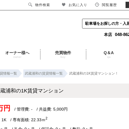
物件検索
お気に入り
閲覧履歴
駐車場をお探しの方・入
048-86
本店
オーナー様へ
売買物件
Q＆A
owner
buy
qa
貸情報一覧
武蔵浦和の賃貸情報一覧
武蔵浦和の1K賃貸マンション！
蔵浦和の1K賃貸マンション
5万円
/ 管理費: - / 共益費: 5,000円
2
 1K / 専有面積: 22.33ｍ
1ヶ月 / 礼金: 0ヶ月 / 保証金: 0ヶ月 / 敷引: 0ヶ月