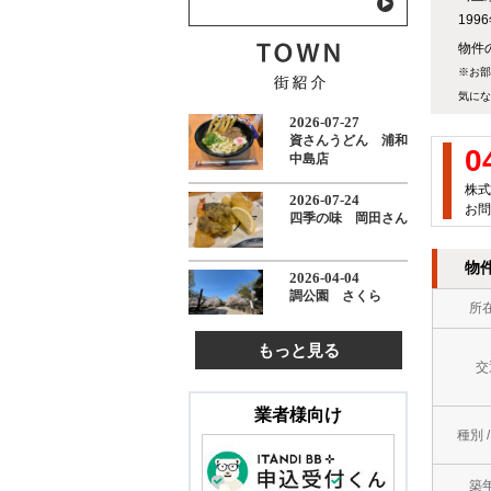
19
物件の
※お部
気にな
0
株式
お問
物
所
もっと見る
交
業者様向け
種別 
築