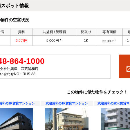
隣スポット情報
の物件の空室状況
番号
賃料
共益費 / 管理費
間取り
専有面積
2
6.5万円
5,000円 / -
1K
1
22.33ｍ
48-864-1000
会社辻興産 武蔵浦和店
い合わせNO：RHS-88
この物件に似た物件をチェック！
浦和の1K賃貸マンション
武蔵浦和の1K賃貸マンション
武蔵浦和の2DK賃貸