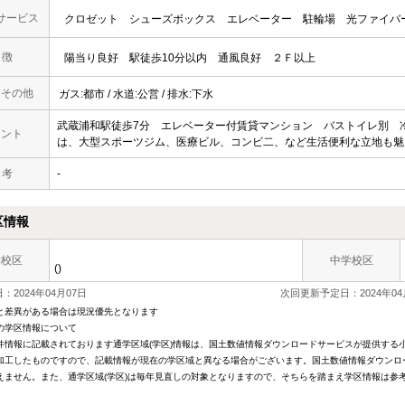
サービス
クロゼット
シューズボックス
エレベーター
駐輪場
光ファイバ
 徴
陽当り良好
駅徒歩10分以内
通風良好
２Ｆ以上
・その他
ガス:都市 / 水道:公営 / 排水:下水
武蔵浦和駅徒歩7分 エレベーター付賃貸マンション バストイレ別 
メント
は、大型スポーツジム、医療ビル、コンビ二、など生活便利な立地も魅
 考
-
区情報
学校区
中学校区
()
：2024年04月07日
次回更新予定日：2024年04
と差異がある場合は現況優先となります
の学区情報について
件情報に記載されております通学区域(学区)情報は、国土数値情報ダウンロードサービスが提供する小学
加工したものですので、記載情報が現在の学区域と異なる場合がございます。国土数値情報ダウンロ
えません。また、通学区域(学区)は毎年見直しの対象となりますので、そちらを踏まえ学区情報は参