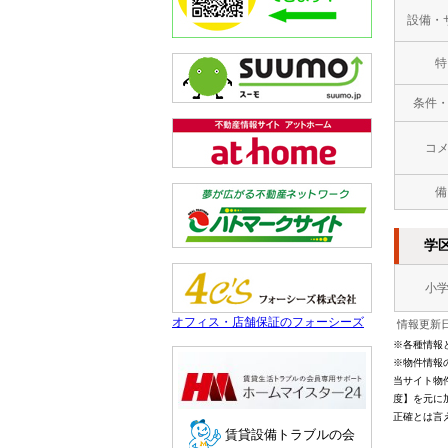
設備・
特
条件
コ
備
学
小
オフィス・店舗保証のフォーシーズ
情報更新日
※各種情報
※物件情報
当サイト物
度】を元に
正確とは言
賃貸設備トラブルの会