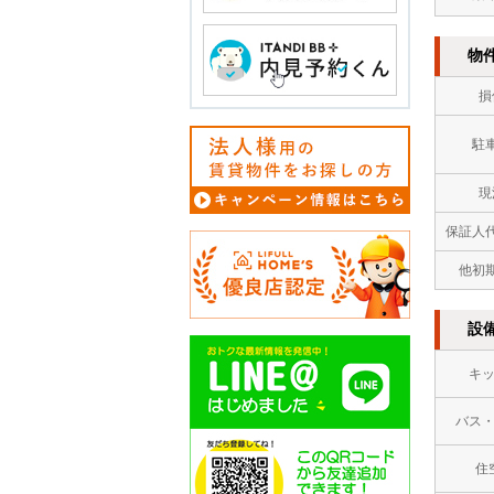
物
損
駐
現
保証人
他初
設
キ
バス
住