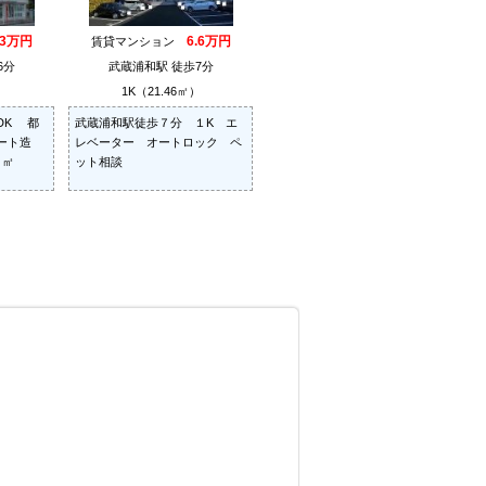
.3万円
6.6万円
賃貸マンション
6分
武蔵浦和駅 徒歩7分
）
1K（21.46㎡）
DK 都
武蔵浦和駅徒歩７分 １K エ
リート造
レベーター オートロック ペ
０㎡
ット相談