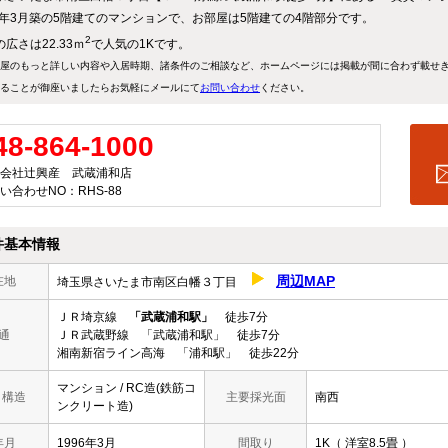
96年3月築の5階建てのマンションで、お部屋は5階建ての4階部分です。
2
広さは22.33ｍ
で人気の1Kです。
屋のもっと詳しい内容や入居時期、諸条件のご相談など、ホームページには掲載が間に合わず載せ
ることが御座いましたらお気軽にメールにて
お問い合わせ
ください。
48-864-1000
会社辻興産 武蔵浦和店
い合わせNO：RHS-88
件基本情報
周辺MAP
在地
埼玉県さいたま市南区白幡３丁目
ＪＲ埼京線
「武蔵浦和駅」
徒歩7分
通
ＪＲ武蔵野線 「武蔵浦和駅」 徒歩7分
湘南新宿ライン高海 「浦和駅」 徒歩22分
マンション / RC造(鉄筋コ
/ 構造
主要採光面
南西
ンクリート造)
年月
1996年3月
間取り
1K（ 洋室8.5畳 ）