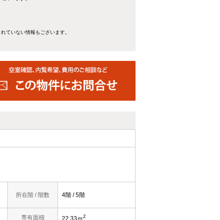
きれていない情報もございます。
所在階 / 階数
4階 / 5階
2
専有面積
22.33ｍ