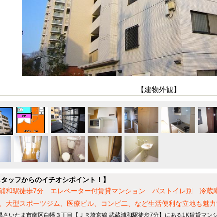
【建物外観】
スタッフからのイチオシポイント！】
浦和駅徒歩7分 エレベーター付賃貸マンション バストイレ別 冷蔵
、大型スポーツジム、医療ビル、コンビ二、など生活便利な立地も魅力
県さいたま市南区白幡３丁目【ＪＲ埼京線 武蔵浦和駅徒歩7分】にある1K賃貸マン