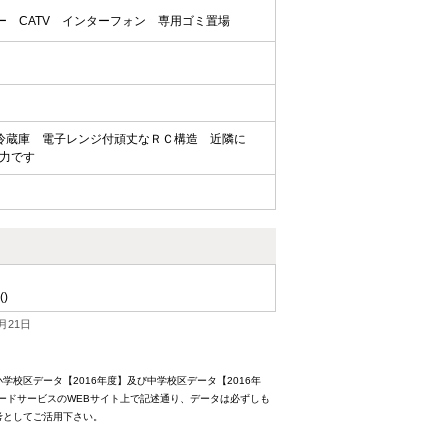
ー
CATV
インターフォン
専用ゴミ置場
冷蔵庫 電子レンジ付頑丈なＲＣ構造 近隣に
力です
()
月21日
校区データ【2016年度】及び中学校区データ【2016年
ードサービスのWEBサイト上で記述通り、データは必ずしも
考としてご活用下さい。