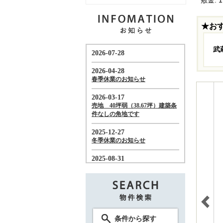
★お
武
条件から探す