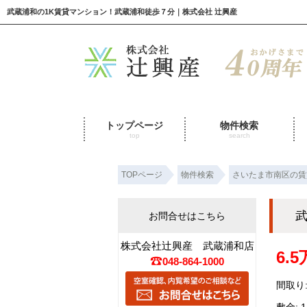
武蔵浦和の1K賃貸マンション！武蔵浦和徒歩７分｜株式会社 辻興産
トップページ
物件検索
top
search
TOPページ
物件検索
さいたま市南区の賃
武
お問合せはこちら
株式会社辻興産 武蔵浦和店
6.
048-864-1000
間取り:
敷金: 